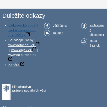
Důležité odkazy
Elektronické podání
Prohlášení
Větší šance
žádosti o podporu
o
Youtube
(IS KP21+)
přístupnosti
Související weby:
Mapa
www.dotaceeu.cz
Stránek
|
www.opjak.cz
|
www.ec.europa.eu
Kariéra