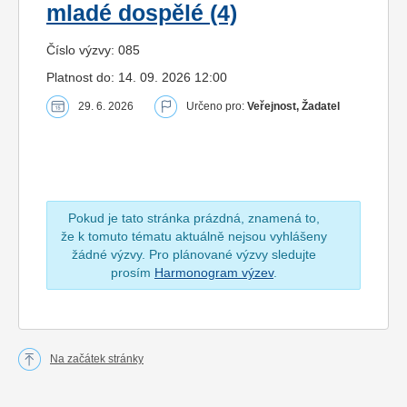
mladé dospělé (4)
Číslo výzvy: 085
Platnost do: 14. 09. 2026 12:00
29. 6. 2026
Určeno pro:
Veřejnost, Žadatel
Pokud je tato stránka prázdná, znamená to,
že k tomuto tématu aktuálně nejsou vyhlášeny
žádné výzvy. Pro plánované výzvy sledujte
prosím
Harmonogram výzev
.
Na začátek stránky