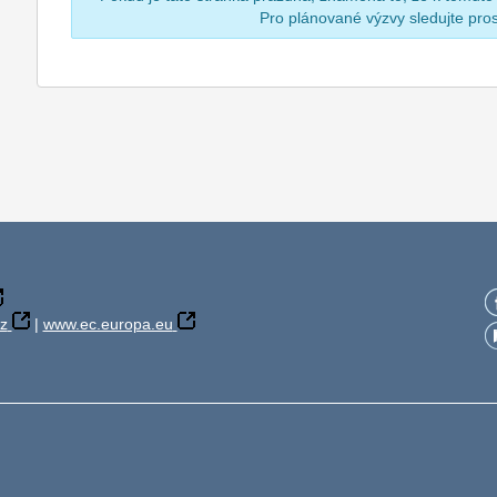
Pro plánované výzvy sledujte pr
z
|
www.ec.europa.eu