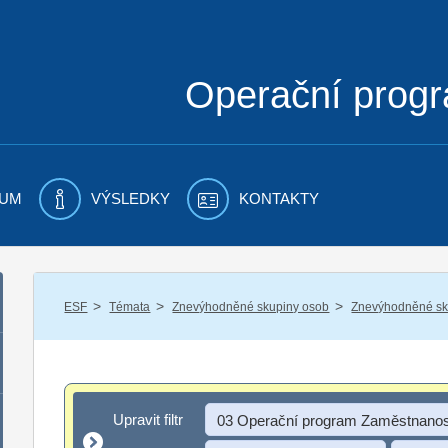
Operační prog
UM
VÝSLEDKY
KONTAKTY
/
/
/
ESF
Témata
Znevýhodněné skupiny osob
Znevýhodněné sku
Upravit filtr
Upravit filtr
03 Operační program Zaměstnanos