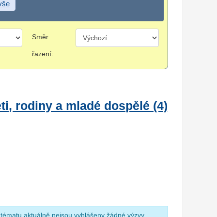
 vše
Směr
řazení:
i, rodiny a mladé dospělé (4)
 tématu aktuálně nejsou vyhlášeny žádné výzvy.