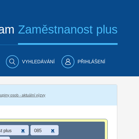
ram
Zaměstnanost plus
VYHLEDÁVÁNÍ
PŘIHLÁŠENÍ
piny osob - aktuální výzvy
t plus
085