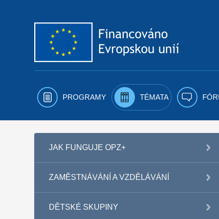
Přejít k obsahu
PROGRAMY
TÉMATA
FÓR
JAK FUNGUJE OPZ+
ZAMĚSTNÁVÁNÍ A VZDĚLÁVÁNÍ
DĚTSKÉ SKUPINY