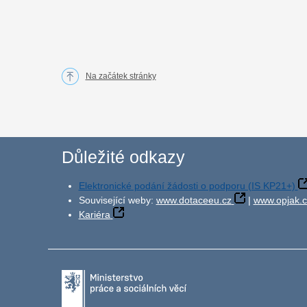
Na začátek stránky
Důležité odkazy
Elektronické podání žádosti o podporu (IS KP21+)
Související weby:
www.dotaceeu.cz
|
www.opjak.c
Kariéra