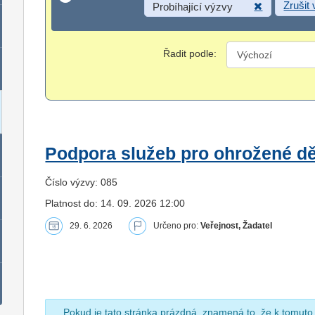
Zrušit
Probíhající výzvy
Řadit podle:
Podpora služeb pro ohrožené dět
Číslo výzvy: 085
Platnost do: 14. 09. 2026 12:00
29. 6. 2026
Určeno pro:
Veřejnost, Žadatel
Pokud je tato stránka prázdná, znamená to, že k tomuto