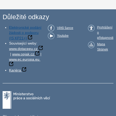
Důležité odkazy
Elektronické podání
Prohlášení
Větší šance
žádosti o podporu
o
Youtube
(IS KP21+)
přístupnosti
Související weby:
Mapa
www.dotaceeu.cz
Stránek
|
www.opjak.cz
|
www.ec.europa.eu
Kariéra