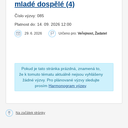
mladé dospělé (4)
Číslo výzvy: 085
Platnost do: 14. 09. 2026 12:00
29. 6. 2026
Určeno pro:
Veřejnost, Žadatel
Pokud je tato stránka prázdná, znamená to,
že k tomuto tématu aktuálně nejsou vyhlášeny
žádné výzvy. Pro plánované výzvy sledujte
prosím
Harmonogram výzev
.
Na začátek stránky