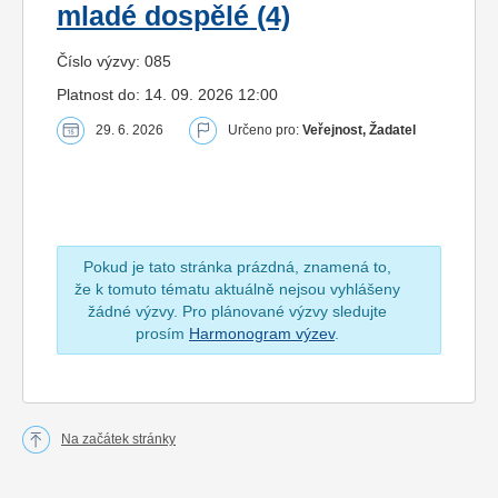
mladé dospělé (4)
Číslo výzvy: 085
Platnost do: 14. 09. 2026 12:00
29. 6. 2026
Určeno pro:
Veřejnost, Žadatel
Pokud je tato stránka prázdná, znamená to,
že k tomuto tématu aktuálně nejsou vyhlášeny
žádné výzvy. Pro plánované výzvy sledujte
prosím
Harmonogram výzev
.
Na začátek stránky