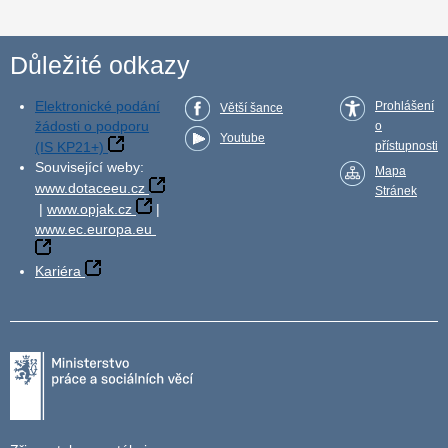
Důležité odkazy
Elektronické podání
Prohlášení
Větší šance
žádosti o podporu
o
Youtube
(IS KP21+)
přístupnosti
Související weby:
Mapa
www.dotaceeu.cz
Stránek
|
www.opjak.cz
|
www.ec.europa.eu
Kariéra