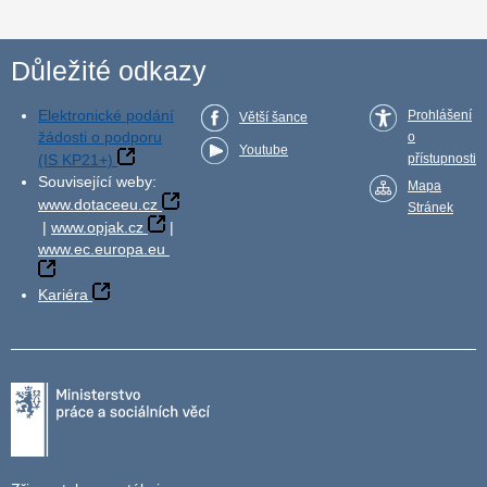
Důležité odkazy
Elektronické podání
Prohlášení
Větší šance
žádosti o podporu
o
Youtube
(IS KP21+)
přístupnosti
Související weby:
Mapa
www.dotaceeu.cz
Stránek
|
www.opjak.cz
|
www.ec.europa.eu
Kariéra