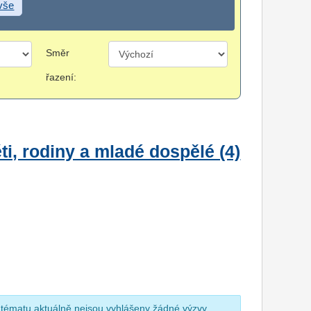
 vše
Směr
řazení:
i, rodiny a mladé dospělé (4)
 tématu aktuálně nejsou vyhlášeny žádné výzvy.