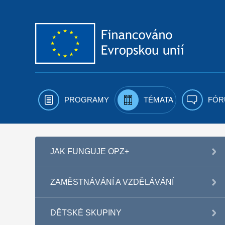
Přejít k obsahu
PROGRAMY
TÉMATA
FÓR
JAK FUNGUJE OPZ+
ZAMĚSTNÁVÁNÍ A VZDĚLÁVÁNÍ
DĚTSKÉ SKUPINY