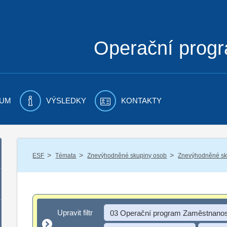
Operační prog
UM
VÝSLEDKY
KONTAKTY
/
/
/
ESF
Témata
Znevýhodněné skupiny osob
Znevýhodněné sku
Upravit filtr
Upravit filtr
03 Operační program Zaměstnanos