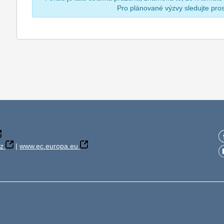
Pro plánované výzvy sledujte pr
z
|
www.ec.europa.eu