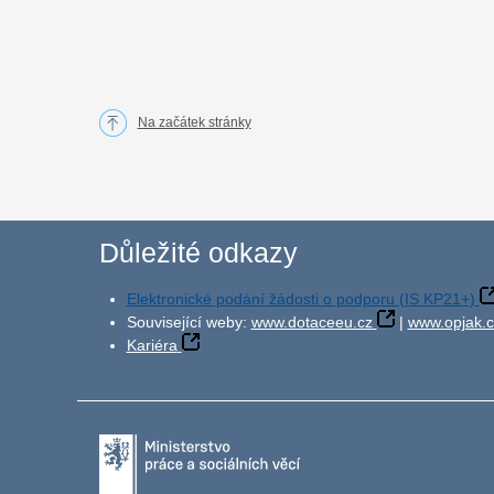
Na začátek stránky
Důležité odkazy
Elektronické podání žádosti o podporu (IS KP21+)
Související weby:
www.dotaceeu.cz
|
www.opjak.c
Kariéra