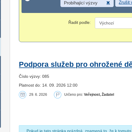
Zrušit
Probíhající výzvy
Řadit podle:
Podpora služeb pro ohrožené dět
Číslo výzvy: 085
Platnost do: 14. 09. 2026 12:00
29. 6. 2026
Určeno pro:
Veřejnost, Žadatel
Pokud je tato stránka prázdná, znamená to, že k tomuto