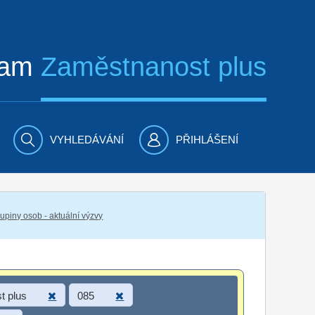
ram
Zaměstnanost plus
VYHLEDÁVÁNÍ
PŘIHLÁŠENÍ
piny osob - aktuální výzvy
t plus
085