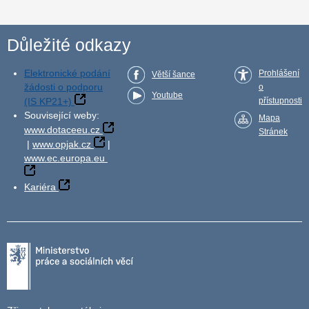
Důležité odkazy
Elektronické podání
Prohlášení
Větší šance
žádosti o podporu
o
Youtube
(IS KP21+)
přístupnosti
Související weby:
Mapa
www.dotaceeu.cz
Stránek
|
www.opjak.cz
|
www.ec.europa.eu
Kariéra