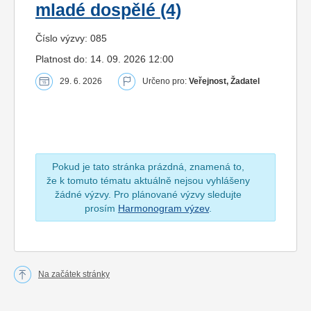
mladé dospělé (4)
Číslo výzvy: 085
Platnost do: 14. 09. 2026 12:00
29. 6. 2026
Určeno pro:
Veřejnost, Žadatel
Pokud je tato stránka prázdná, znamená to,
že k tomuto tématu aktuálně nejsou vyhlášeny
žádné výzvy. Pro plánované výzvy sledujte
prosím
Harmonogram výzev
.
Na začátek stránky