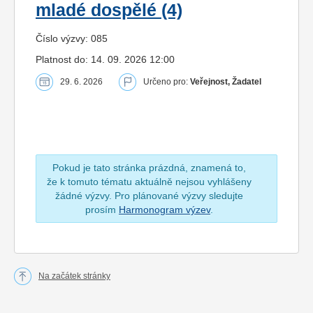
mladé dospělé (4)
Číslo výzvy: 085
Platnost do: 14. 09. 2026 12:00
29. 6. 2026
Určeno pro:
Veřejnost, Žadatel
Pokud je tato stránka prázdná, znamená to,
že k tomuto tématu aktuálně nejsou vyhlášeny
žádné výzvy. Pro plánované výzvy sledujte
prosím
Harmonogram výzev
.
Na začátek stránky