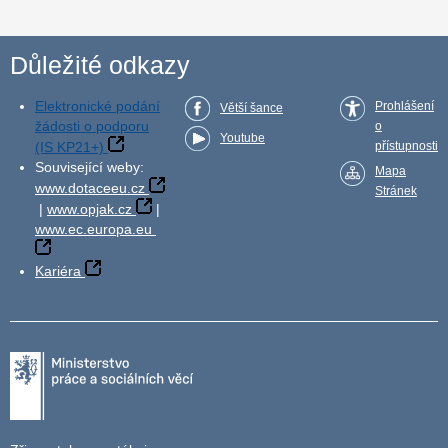
Důležité odkazy
Elektronické podání
Prohlášení
Větší šance
žádosti o podporu
o
Youtube
(IS KP21+)
přístupnosti
Související weby:
Mapa
www.dotaceeu.cz
Stránek
|
www.opjak.cz
|
www.ec.europa.eu
Kariéra