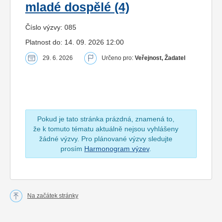
mladé dospělé (4)
Číslo výzvy: 085
Platnost do: 14. 09. 2026 12:00
29. 6. 2026
Určeno pro:
Veřejnost, Žadatel
Pokud je tato stránka prázdná, znamená to,
že k tomuto tématu aktuálně nejsou vyhlášeny
žádné výzvy. Pro plánované výzvy sledujte
prosím
Harmonogram výzev
.
Na začátek stránky