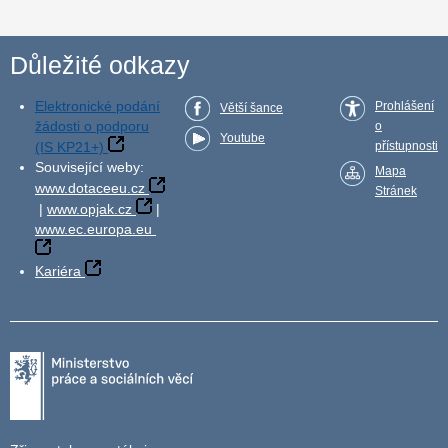
Důležité odkazy
Elektronické podání
Prohlášení
Větší šance
žádosti o podporu
o
Youtube
(IS KP21+)
přístupnosti
Související weby:
Mapa
www.dotaceeu.cz
Stránek
|
www.opjak.cz
|
www.ec.europa.eu
Kariéra