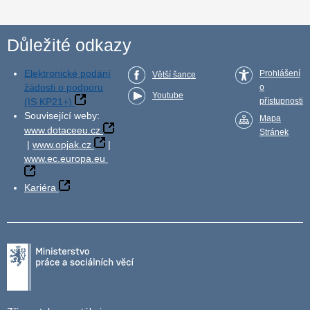
Důležité odkazy
Elektronické podání
Prohlášení
Větší šance
žádosti o podporu
o
Youtube
(IS KP21+)
přístupnosti
Související weby:
Mapa
www.dotaceeu.cz
Stránek
|
www.opjak.cz
|
www.ec.europa.eu
Kariéra