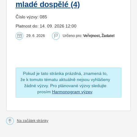
mladé dospělé (4)
Číslo výzvy: 085
Platnost do: 14. 09. 2026 12:00
29. 6. 2026
Určeno pro:
Veřejnost, Žadatel
Pokud je tato stránka prázdná, znamená to,
že k tomuto tématu aktuálně nejsou vyhlášeny
žádné výzvy. Pro plánované výzvy sledujte
prosím
Harmonogram výzev
.
Na začátek stránky