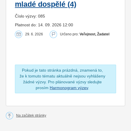
mladé dospělé (4)
Číslo výzvy: 085
Platnost do: 14. 09. 2026 12:00
29. 6. 2026
Určeno pro:
Veřejnost, Žadatel
Pokud je tato stránka prázdná, znamená to,
že k tomuto tématu aktuálně nejsou vyhlášeny
žádné výzvy. Pro plánované výzvy sledujte
prosím
Harmonogram výzev
.
Na začátek stránky