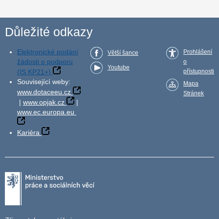
Důležité odkazy
Elektronické podání
Prohlášení
Větší šance
žádosti o podporu
o
Youtube
(IS KP21+)
přístupnosti
Související weby:
Mapa
www.dotaceeu.cz
Stránek
|
www.opjak.cz
|
www.ec.europa.eu
Kariéra