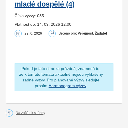
mladé dospělé (4)
Číslo výzvy: 085
Platnost do: 14. 09. 2026 12:00
29. 6. 2026
Určeno pro:
Veřejnost, Žadatel
Pokud je tato stránka prázdná, znamená to,
že k tomuto tématu aktuálně nejsou vyhlášeny
žádné výzvy. Pro plánované výzvy sledujte
prosím
Harmonogram výzev
.
Na začátek stránky