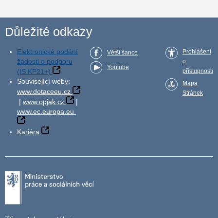
Důležité odkazy
Elektronické podání
Prohlášení
Větší šance
žádosti o podporu
o
Youtube
(IS KP21+)
přístupnosti
Související weby:
Mapa
www.dotaceeu.cz
Stránek
|
www.opjak.cz
|
www.ec.europa.eu
Kariéra