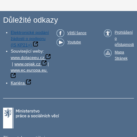
Důležité odkazy
Elektronické podání
Prohlášení
Větší šance
žádosti o podporu
o
Youtube
(IS KP21+)
přístupnosti
Související weby:
Mapa
www.dotaceeu.cz
Stránek
|
www.opjak.cz
|
www.ec.europa.eu
Kariéra