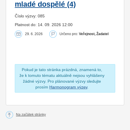
mladé dospělé (4)
Číslo výzvy: 085
Platnost do: 14. 09. 2026 12:00
29. 6. 2026
Určeno pro:
Veřejnost, Žadatel
Pokud je tato stránka prázdná, znamená to,
že k tomuto tématu aktuálně nejsou vyhlášeny
žádné výzvy. Pro plánované výzvy sledujte
prosím
Harmonogram výzev
.
Na začátek stránky