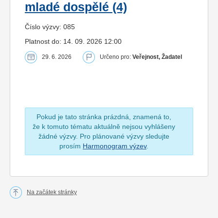
mladé dospělé (4)
Číslo výzvy: 085
Platnost do: 14. 09. 2026 12:00
29. 6. 2026
Určeno pro:
Veřejnost, Žadatel
Pokud je tato stránka prázdná, znamená to,
že k tomuto tématu aktuálně nejsou vyhlášeny
žádné výzvy. Pro plánované výzvy sledujte
prosím
Harmonogram výzev
.
Na začátek stránky