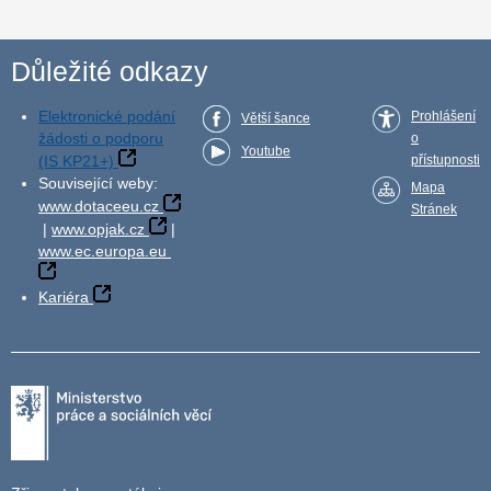
Důležité odkazy
Elektronické podání
Prohlášení
Větší šance
žádosti o podporu
o
Youtube
(IS KP21+)
přístupnosti
Související weby:
Mapa
www.dotaceeu.cz
Stránek
|
www.opjak.cz
|
www.ec.europa.eu
Kariéra