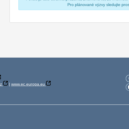
Pro plánované výzvy sledujte pr
z
|
www.ec.europa.eu