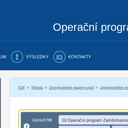
Operační prog
UM
VÝSLEDKY
KONTAKTY
/
/
/
ESF
Témata
Znevýhodněné skupiny osob
Znevýhodněné sku
Upravit filtr
Upravit filtr
03 Operační program Zaměstnanos