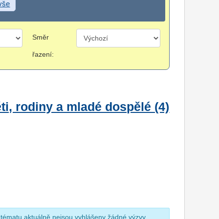
 vše
Směr
řazení:
i, rodiny a mladé dospělé (4)
 tématu aktuálně nejsou vyhlášeny žádné výzvy.