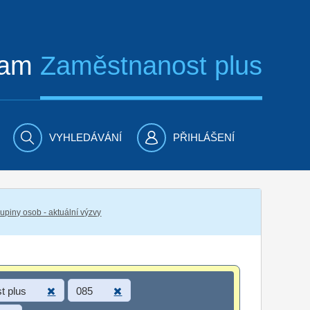
ram
Zaměstnanost plus
VYHLEDÁVÁNÍ
PŘIHLÁŠENÍ
piny osob - aktuální výzvy
t plus
085