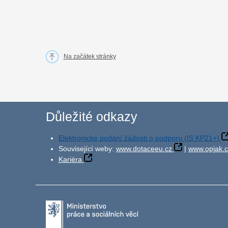
Na začátek stránky
Důležité odkazy
Elektronické podání žádosti o podporu (IS KP21+)
Související weby:
www.dotaceeu.cz
|
www.opjak.c
Kariéra