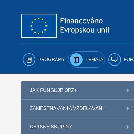
Přejít k obsahu
PROGRAMY
TÉMATA
FÓR
JAK FUNGUJE OPZ+
ZAMĚSTNÁVÁNÍ A VZDĚLÁVÁNÍ
DĚTSKÉ SKUPINY