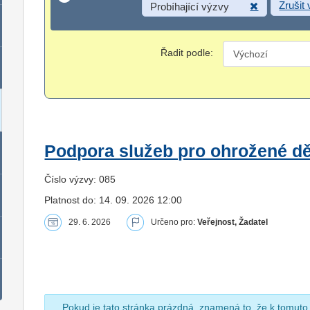
Zrušit
Probíhající výzvy
Řadit podle:
Podpora služeb pro ohrožené dět
Číslo výzvy: 085
Platnost do: 14. 09. 2026 12:00
29. 6. 2026
Určeno pro:
Veřejnost, Žadatel
Pokud je tato stránka prázdná, znamená to, že k tomuto