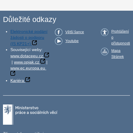
Důležité odkazy
Elektronické podání
Prohlášení
Větší šance
žádosti o podporu
o
Youtube
(IS KP21+)
přístupnosti
Související weby:
Mapa
www.dotaceeu.cz
Stránek
|
www.opjak.cz
|
www.ec.europa.eu
Kariéra