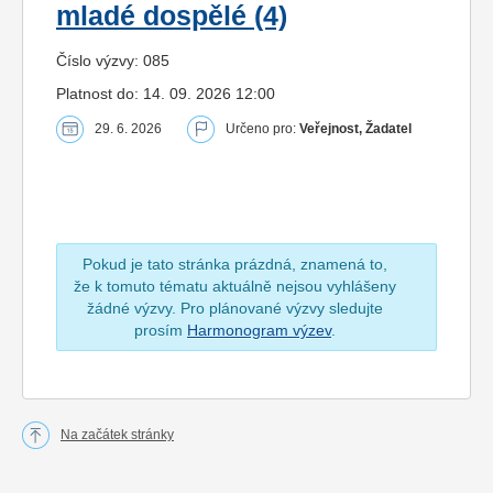
mladé dospělé (4)
Číslo výzvy: 085
Platnost do: 14. 09. 2026 12:00
29. 6. 2026
Určeno pro:
Veřejnost, Žadatel
Pokud je tato stránka prázdná, znamená to,
že k tomuto tématu aktuálně nejsou vyhlášeny
žádné výzvy. Pro plánované výzvy sledujte
prosím
Harmonogram výzev
.
Na začátek stránky