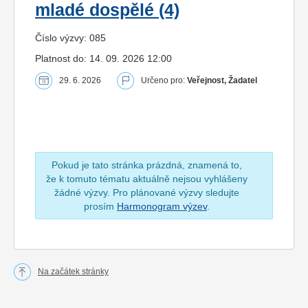
mladé dospělé (4)
Číslo výzvy: 085
Platnost do: 14. 09. 2026 12:00
29. 6. 2026
Určeno pro:
Veřejnost, Žadatel
Pokud je tato stránka prázdná, znamená to,
že k tomuto tématu aktuálně nejsou vyhlášeny
žádné výzvy. Pro plánované výzvy sledujte
prosím
Harmonogram výzev
.
Na začátek stránky