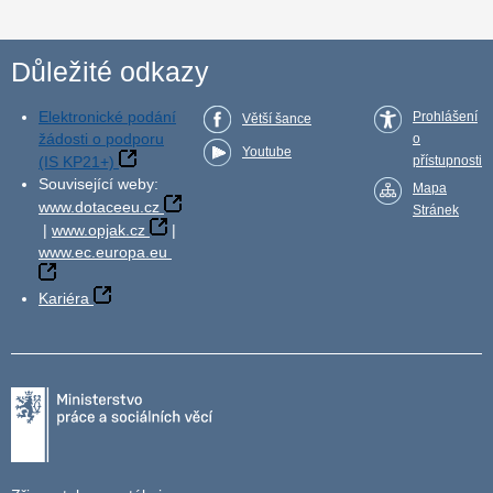
Důležité odkazy
Elektronické podání
Prohlášení
Větší šance
žádosti o podporu
o
Youtube
(IS KP21+)
přístupnosti
Související weby:
Mapa
www.dotaceeu.cz
Stránek
|
www.opjak.cz
|
www.ec.europa.eu
Kariéra