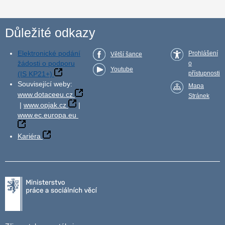
Důležité odkazy
Elektronické podání
Prohlášení
Větší šance
žádosti o podporu
o
Youtube
(IS KP21+)
přístupnosti
Související weby:
Mapa
www.dotaceeu.cz
Stránek
|
www.opjak.cz
|
www.ec.europa.eu
Kariéra