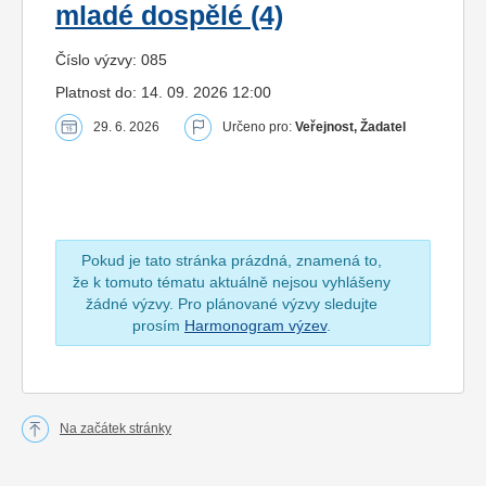
mladé dospělé (4)
Číslo výzvy: 085
Platnost do: 14. 09. 2026 12:00
29. 6. 2026
Určeno pro:
Veřejnost, Žadatel
Pokud je tato stránka prázdná, znamená to,
že k tomuto tématu aktuálně nejsou vyhlášeny
žádné výzvy. Pro plánované výzvy sledujte
prosím
Harmonogram výzev
.
Na začátek stránky