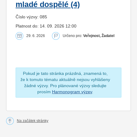
mladé dospělé (4)
Číslo výzvy: 085
Platnost do: 14. 09. 2026 12:00
29. 6. 2026
Určeno pro:
Veřejnost, Žadatel
Pokud je tato stránka prázdná, znamená to,
že k tomuto tématu aktuálně nejsou vyhlášeny
žádné výzvy. Pro plánované výzvy sledujte
prosím
Harmonogram výzev
.
Na začátek stránky