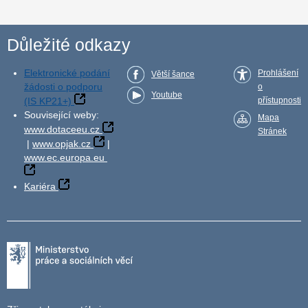
Důležité odkazy
Elektronické podání
Prohlášení
Větší šance
žádosti o podporu
o
Youtube
(IS KP21+)
přístupnosti
Související weby:
Mapa
www.dotaceeu.cz
Stránek
|
www.opjak.cz
|
www.ec.europa.eu
Kariéra