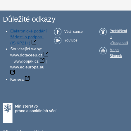
Důležité odkazy
Elektronické podání
Prohlášení
Větší šance
žádosti o podporu
o
Youtube
(IS KP21+)
přístupnosti
Související weby:
Mapa
www.dotaceeu.cz
Stránek
|
www.opjak.cz
|
www.ec.europa.eu
Kariéra