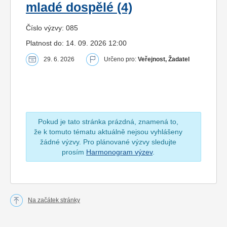
mladé dospělé (4)
Číslo výzvy: 085
Platnost do: 14. 09. 2026 12:00
29. 6. 2026
Určeno pro:
Veřejnost, Žadatel
Pokud je tato stránka prázdná, znamená to,
že k tomuto tématu aktuálně nejsou vyhlášeny
žádné výzvy. Pro plánované výzvy sledujte
prosím
Harmonogram výzev
.
Na začátek stránky