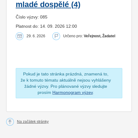
mladé dospělé (4)
Číslo výzvy: 085
Platnost do: 14. 09. 2026 12:00
29. 6. 2026
Určeno pro:
Veřejnost, Žadatel
Pokud je tato stránka prázdná, znamená to,
že k tomuto tématu aktuálně nejsou vyhlášeny
žádné výzvy. Pro plánované výzvy sledujte
prosím
Harmonogram výzev
.
Na začátek stránky