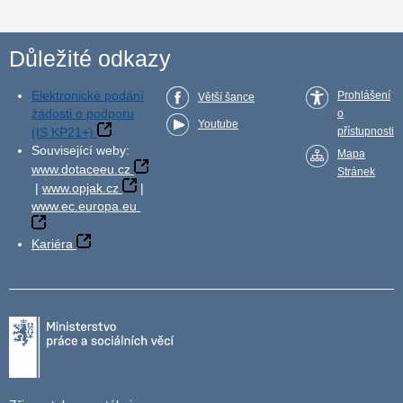
Důležité odkazy
Elektronické podání
Prohlášení
Větší šance
žádosti o podporu
o
Youtube
(IS KP21+)
přístupnosti
Související weby:
Mapa
www.dotaceeu.cz
Stránek
|
www.opjak.cz
|
www.ec.europa.eu
Kariéra