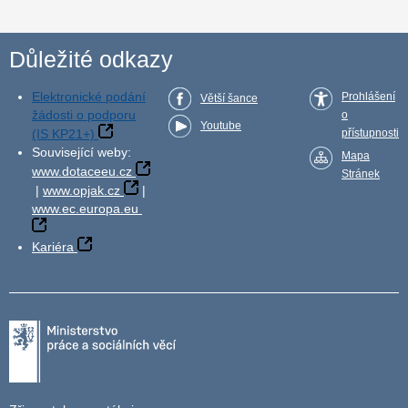
Důležité odkazy
Elektronické podání
Prohlášení
Větší šance
žádosti o podporu
o
Youtube
(IS KP21+)
přístupnosti
Související weby:
Mapa
www.dotaceeu.cz
Stránek
|
www.opjak.cz
|
www.ec.europa.eu
Kariéra