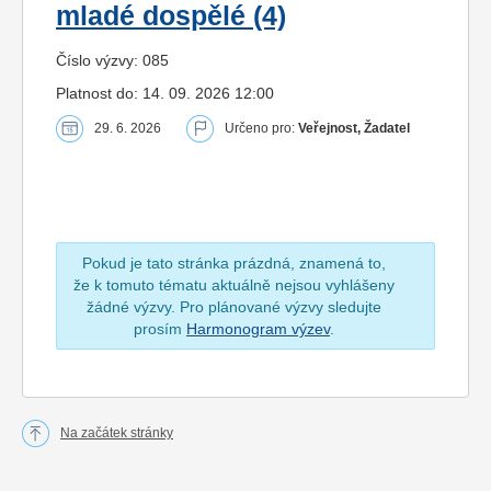
mladé dospělé (4)
Číslo výzvy: 085
Platnost do: 14. 09. 2026 12:00
29. 6. 2026
Určeno pro:
Veřejnost, Žadatel
Pokud je tato stránka prázdná, znamená to,
že k tomuto tématu aktuálně nejsou vyhlášeny
žádné výzvy. Pro plánované výzvy sledujte
prosím
Harmonogram výzev
.
Na začátek stránky