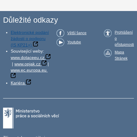
Důležité odkazy
Elektronické podání
Prohlášení
Větší šance
žádosti o podporu
o
Youtube
(IS KP21+)
přístupnosti
Související weby:
Mapa
www.dotaceeu.cz
Stránek
|
www.opjak.cz
|
www.ec.europa.eu
Kariéra