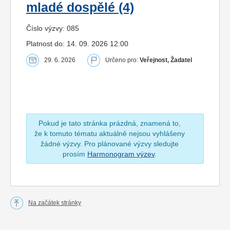
mladé dospělé (4)
Číslo výzvy: 085
Platnost do: 14. 09. 2026 12:00
29. 6. 2026
Určeno pro:
Veřejnost, Žadatel
Pokud je tato stránka prázdná, znamená to,
že k tomuto tématu aktuálně nejsou vyhlášeny
žádné výzvy. Pro plánované výzvy sledujte
prosím
Harmonogram výzev
.
Na začátek stránky