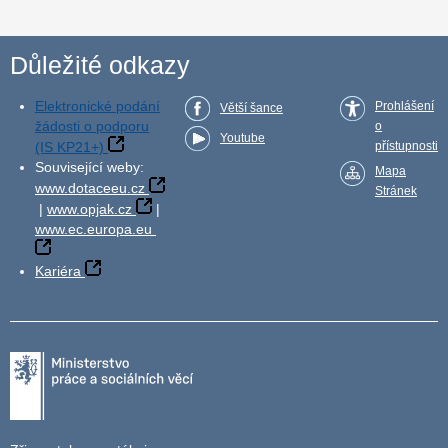
Důležité odkazy
Elektronické podání
Prohlášení
Větší šance
žádosti o podporu
o
Youtube
(IS KP21+)
přístupnosti
Související weby:
Mapa
www.dotaceeu.cz
Stránek
|
www.opjak.cz
|
www.ec.europa.eu
Kariéra