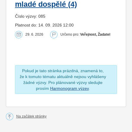
mladé dospělé (4)
Číslo výzvy: 085
Platnost do: 14. 09. 2026 12:00
29. 6. 2026
Určeno pro:
Veřejnost, Žadatel
Pokud je tato stránka prázdná, znamená to,
že k tomuto tématu aktuálně nejsou vyhlášeny
žádné výzvy. Pro plánované výzvy sledujte
prosím
Harmonogram výzev
.
Na začátek stránky