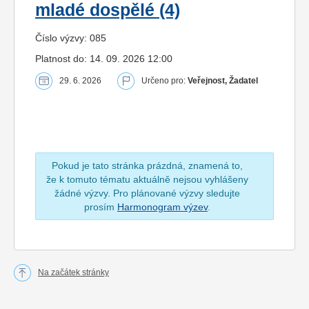
mladé dospělé (4)
Číslo výzvy: 085
Platnost do: 14. 09. 2026 12:00
29. 6. 2026
Určeno pro:
Veřejnost, Žadatel
Pokud je tato stránka prázdná, znamená to,
že k tomuto tématu aktuálně nejsou vyhlášeny
žádné výzvy. Pro plánované výzvy sledujte
prosím
Harmonogram výzev
.
Na začátek stránky