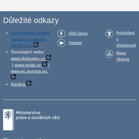
Důležité odkazy
Elektronické podání
Prohlášení
Větší šance
žádosti o podporu
o
Youtube
(IS KP21+)
přístupnosti
Související weby:
Mapa
www.dotaceeu.cz
Stránek
|
www.opjak.cz
|
www.ec.europa.eu
Kariéra