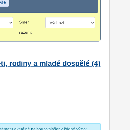
 vše
Směr
řazení:
i, rodiny a mladé dospělé (4)
 tématu aktuálně nejsou vyhlášeny žádné výzvy.