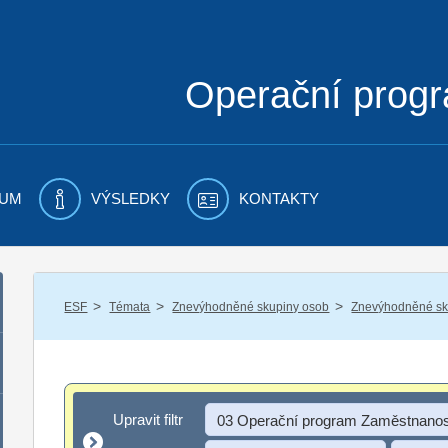
Operační prog
UM
VÝSLEDKY
KONTAKTY
/
/
/
ESF
Témata
Znevýhodněné skupiny osob
Znevýhodněné sku
Upravit filtr
Upravit filtr
03 Operační program Zaměstnanos