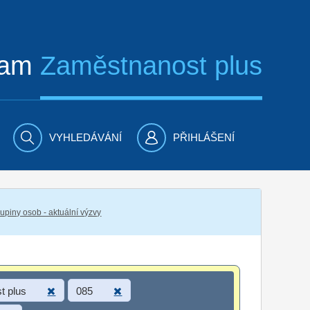
ram
Zaměstnanost plus
VYHLEDÁVÁNÍ
PŘIHLÁŠENÍ
piny osob - aktuální výzvy
t plus
085