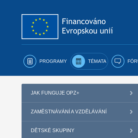
Přejít k obsahu
PROGRAMY
TÉMATA
FÓR
JAK FUNGUJE OPZ+
ZAMĚSTNÁVÁNÍ A VZDĚLÁVÁNÍ
DĚTSKÉ SKUPINY