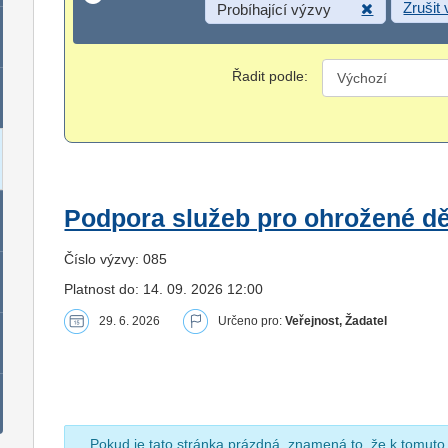
Zrušit
Probíhající výzvy
Řadit podle:
Podpora služeb pro ohrožené dět
Číslo výzvy: 085
Platnost do: 14. 09. 2026 12:00
29. 6. 2026
Určeno pro:
Veřejnost, Žadatel
Pokud je tato stránka prázdná, znamená to, že k tomuto