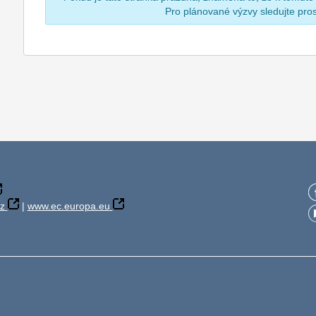
Pro plánované výzvy sledujte pr
z
|
www.ec.europa.eu