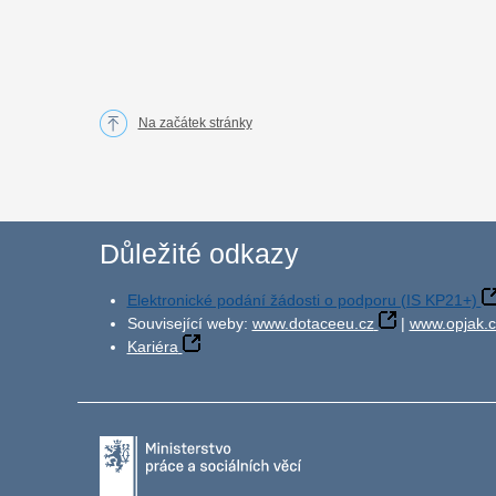
Na začátek stránky
Důležité odkazy
Elektronické podání žádosti o podporu (IS KP21+)
Související weby:
www.dotaceeu.cz
|
www.opjak.c
Kariéra