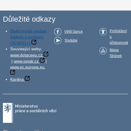
Důležité odkazy
Elektronické podání
Prohlášení
Větší šance
žádosti o podporu
o
Youtube
(IS KP21+)
přístupnosti
Související weby:
Mapa
www.dotaceeu.cz
Stránek
|
www.opjak.cz
|
www.ec.europa.eu
Kariéra