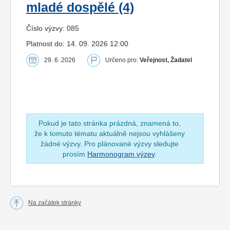
mladé dospělé (4)
Číslo výzvy: 085
Platnost do: 14. 09. 2026 12:00
29. 6. 2026
Určeno pro:
Veřejnost, Žadatel
Pokud je tato stránka prázdná, znamená to,
že k tomuto tématu aktuálně nejsou vyhlášeny
žádné výzvy. Pro plánované výzvy sledujte
prosím
Harmonogram výzev
.
Na začátek stránky