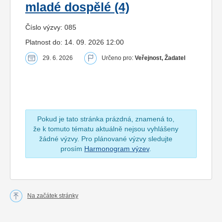
mladé dospělé (4)
Číslo výzvy: 085
Platnost do: 14. 09. 2026 12:00
29. 6. 2026
Určeno pro:
Veřejnost, Žadatel
Pokud je tato stránka prázdná, znamená to,
že k tomuto tématu aktuálně nejsou vyhlášeny
žádné výzvy. Pro plánované výzvy sledujte
prosím
Harmonogram výzev
.
Na začátek stránky