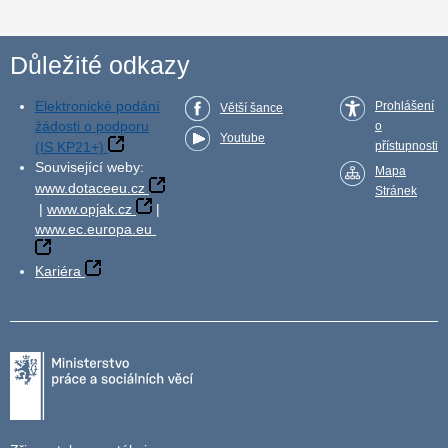
Důležité odkazy
Elektronické podání
Prohlášení
Větší šance
žádosti o podporu
o
Youtube
(IS KP21+)
přístupnosti
Související weby:
Mapa
www.dotaceeu.cz
Stránek
|
www.opjak.cz
|
www.ec.europa.eu
Kariéra