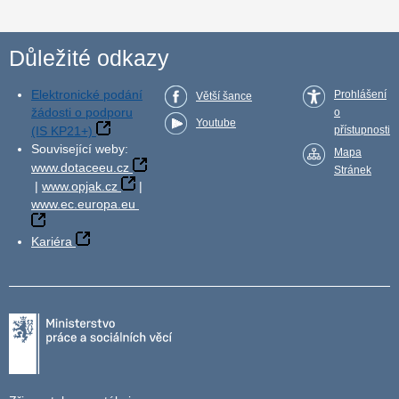
Důležité odkazy
Elektronické podání
Prohlášení
Větší šance
žádosti o podporu
o
Youtube
(IS KP21+)
přístupnosti
Související weby:
Mapa
www.dotaceeu.cz
Stránek
|
www.opjak.cz
|
www.ec.europa.eu
Kariéra