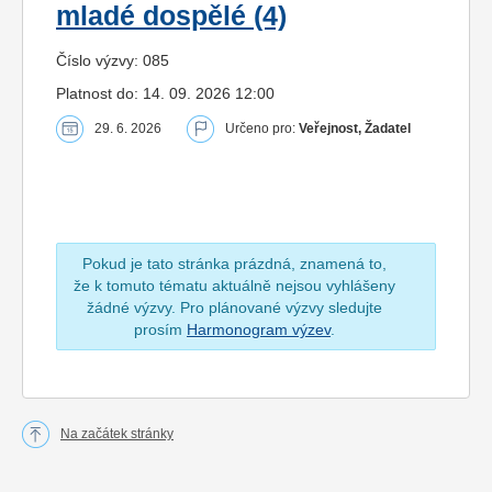
mladé dospělé (4)
Číslo výzvy: 085
Platnost do: 14. 09. 2026 12:00
29. 6. 2026
Určeno pro:
Veřejnost, Žadatel
Pokud je tato stránka prázdná, znamená to,
že k tomuto tématu aktuálně nejsou vyhlášeny
žádné výzvy. Pro plánované výzvy sledujte
prosím
Harmonogram výzev
.
Na začátek stránky