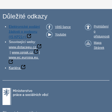
Důležité odkazy
Elektronické podání
Prohlášení
Větší šance
žádosti o podporu
o
Youtube
(IS KP21+)
přístupnosti
Související weby:
Mapa
www.dotaceeu.cz
Stránek
|
www.opjak.cz
|
www.ec.europa.eu
Kariéra