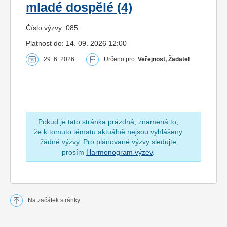
mladé dospělé (4)
Číslo výzvy: 085
Platnost do: 14. 09. 2026 12:00
29. 6. 2026
Určeno pro:
Veřejnost, Žadatel
Pokud je tato stránka prázdná, znamená to,
že k tomuto tématu aktuálně nejsou vyhlášeny
žádné výzvy. Pro plánované výzvy sledujte
prosím
Harmonogram výzev
.
Na začátek stránky