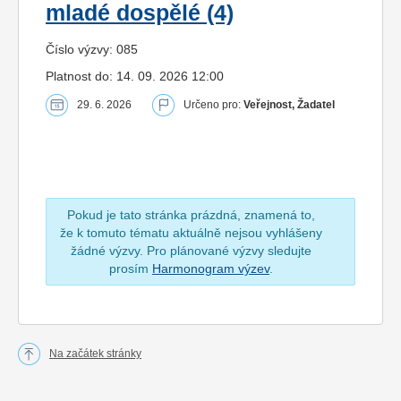
mladé dospělé (4)
Číslo výzvy: 085
Platnost do: 14. 09. 2026 12:00
29. 6. 2026
Určeno pro:
Veřejnost, Žadatel
Pokud je tato stránka prázdná, znamená to,
že k tomuto tématu aktuálně nejsou vyhlášeny
žádné výzvy. Pro plánované výzvy sledujte
prosím
Harmonogram výzev
.
Na začátek stránky