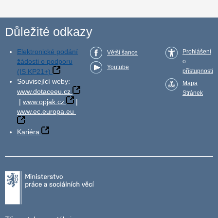
Důležité odkazy
Elektronické podání
Prohlášení
Větší šance
žádosti o podporu
o
Youtube
(IS KP21+)
přístupnosti
Související weby:
Mapa
www.dotaceeu.cz
Stránek
|
www.opjak.cz
|
www.ec.europa.eu
Kariéra