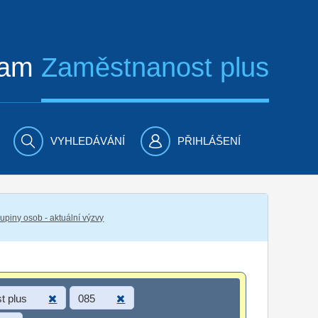
ram
Zaměstnanost plus
VYHLEDÁVÁNÍ
PŘIHLÁŠENÍ
piny osob - aktuální výzvy
t plus
085