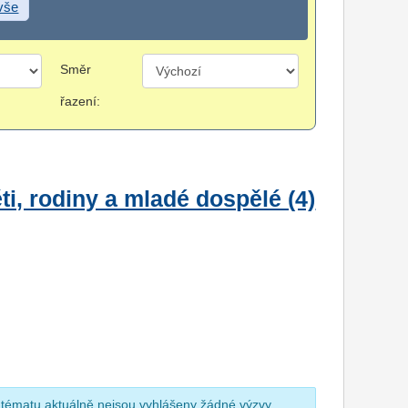
 vše
Směr
řazení:
i, rodiny a mladé dospělé (4)
 tématu aktuálně nejsou vyhlášeny žádné výzvy.