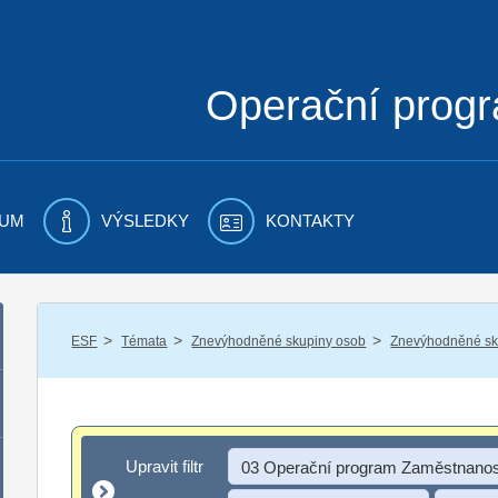
Operační prog
UM
VÝSLEDKY
KONTAKTY
/
/
/
ESF
Témata
Znevýhodněné skupiny osob
Znevýhodněné sku
Upravit filtr
Upravit filtr
03 Operační program Zaměstnanos