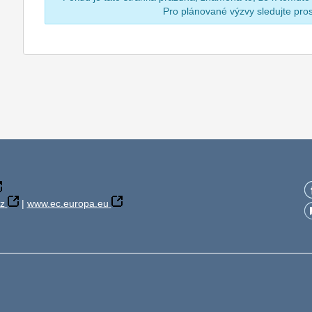
Pro plánované výzvy sledujte pr
z
|
www.ec.europa.eu