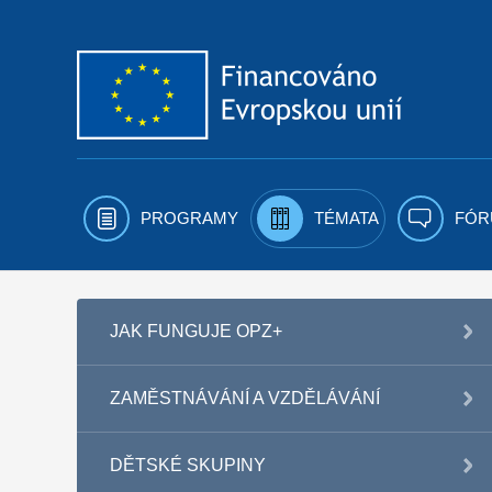
Přejít k obsahu
PROGRAMY
TÉMATA
FÓR
JAK FUNGUJE OPZ+
ZAMĚSTNÁVÁNÍ A VZDĚLÁVÁNÍ
DĚTSKÉ SKUPINY