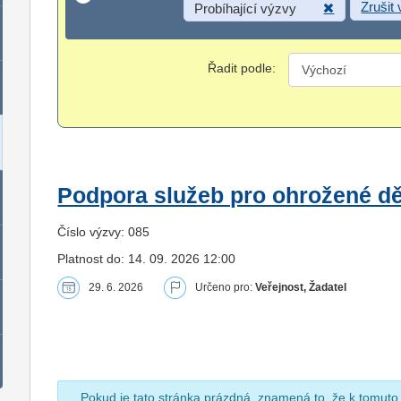
Zrušit
Probíhající výzvy
Řadit podle:
Podpora služeb pro ohrožené dět
Číslo výzvy: 085
Platnost do: 14. 09. 2026 12:00
29. 6. 2026
Určeno pro:
Veřejnost, Žadatel
Pokud je tato stránka prázdná, znamená to, že k tomuto