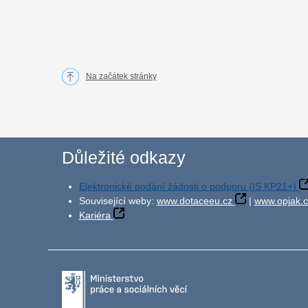
Na začátek stránky
Důležité odkazy
Elektronické podání žádosti o podporu (IS KP21+)
Související weby:
www.dotaceeu.cz
|
www.opjak.c
Kariéra