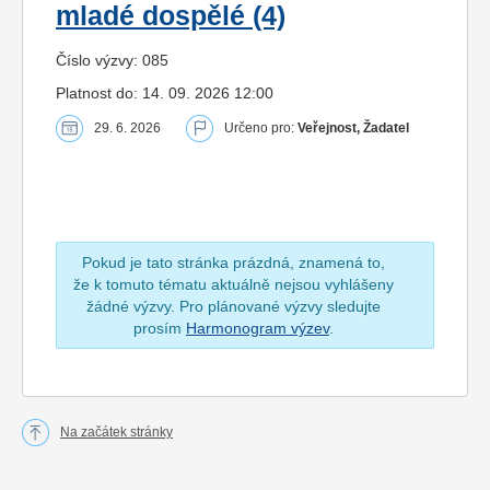
mladé dospělé (4)
Číslo výzvy: 085
Platnost do: 14. 09. 2026 12:00
29. 6. 2026
Určeno pro:
Veřejnost, Žadatel
Pokud je tato stránka prázdná, znamená to,
že k tomuto tématu aktuálně nejsou vyhlášeny
žádné výzvy. Pro plánované výzvy sledujte
prosím
Harmonogram výzev
.
Na začátek stránky