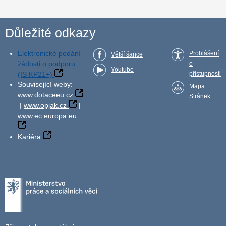
Důležité odkazy
Elektronické podání
Prohlášení
Větší šance
žádosti o podporu
o
Youtube
(IS KP21+)
přístupnosti
Související weby:
Mapa
www.dotaceeu.cz
Stránek
|
www.opjak.cz
|
www.ec.europa.eu
Kariéra