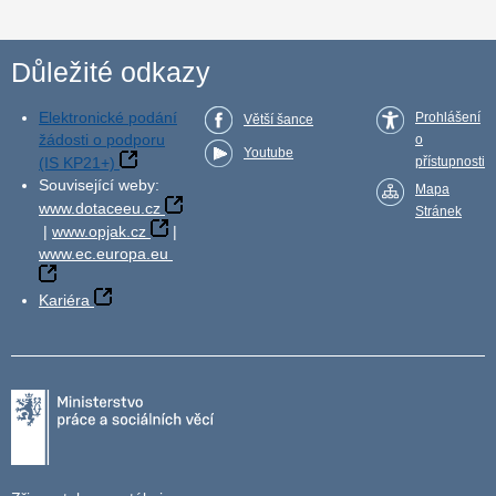
Důležité odkazy
Elektronické podání
Prohlášení
Větší šance
žádosti o podporu
o
Youtube
(IS KP21+)
přístupnosti
Související weby:
Mapa
www.dotaceeu.cz
Stránek
|
www.opjak.cz
|
www.ec.europa.eu
Kariéra