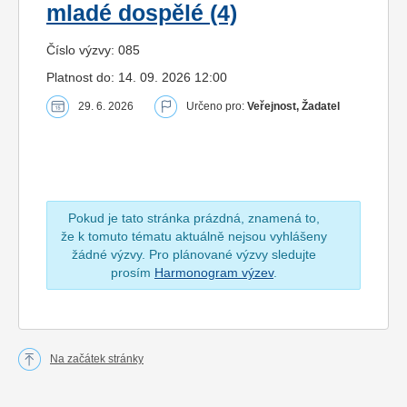
mladé dospělé (4)
Číslo výzvy: 085
Platnost do: 14. 09. 2026 12:00
29. 6. 2026
Určeno pro:
Veřejnost, Žadatel
Pokud je tato stránka prázdná, znamená to,
že k tomuto tématu aktuálně nejsou vyhlášeny
žádné výzvy. Pro plánované výzvy sledujte
prosím
Harmonogram výzev
.
Na začátek stránky