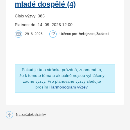
mladé dospělé (4)
Číslo výzvy: 085
Platnost do: 14. 09. 2026 12:00
29. 6. 2026
Určeno pro:
Veřejnost, Žadatel
Pokud je tato stránka prázdná, znamená to,
že k tomuto tématu aktuálně nejsou vyhlášeny
žádné výzvy. Pro plánované výzvy sledujte
prosím
Harmonogram výzev
.
Na začátek stránky