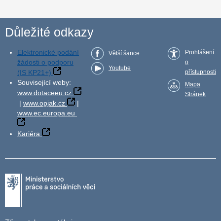
Důležité odkazy
Elektronické podání
Prohlášení
Větší šance
žádosti o podporu
o
Youtube
(IS KP21+)
přístupnosti
Související weby:
Mapa
www.dotaceeu.cz
Stránek
|
www.opjak.cz
|
www.ec.europa.eu
Kariéra