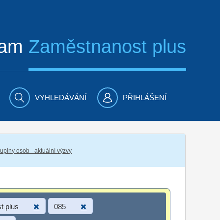
ram
Zaměstnanost plus
VYHLEDÁVÁNÍ
PŘIHLÁŠENÍ
piny osob - aktuální výzvy
t plus
085