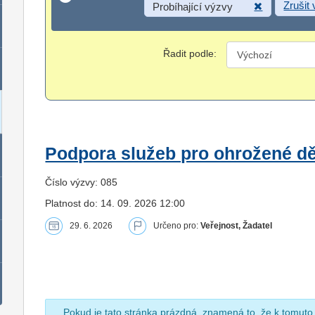
Zrušit
Probíhající výzvy
Řadit podle:
Podpora služeb pro ohrožené dět
Číslo výzvy: 085
Platnost do: 14. 09. 2026 12:00
29. 6. 2026
Určeno pro:
Veřejnost, Žadatel
Pokud je tato stránka prázdná, znamená to, že k tomuto