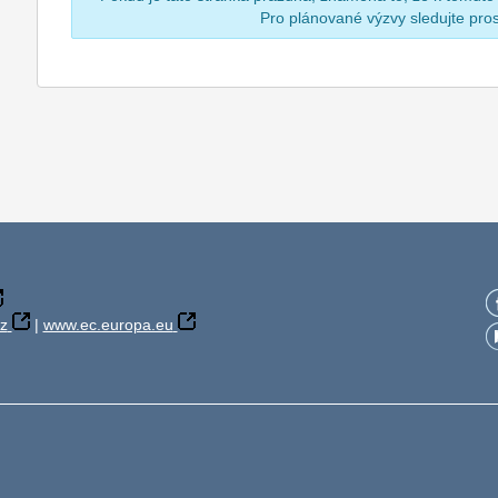
Pro plánované výzvy sledujte pr
z
|
www.ec.europa.eu