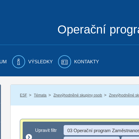
Operační prog
UM
VÝSLEDKY
KONTAKTY
/
/
/
ESF
Témata
Znevýhodněné skupiny osob
Znevýhodněné sku
Upravit filtr
Upravit filtr
03 Operační program Zaměstnanos