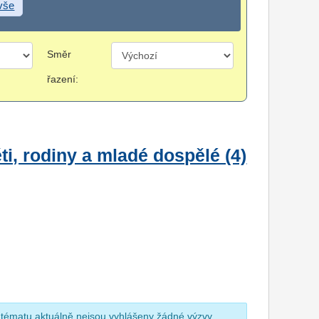
 vše
Směr
řazení:
i, rodiny a mladé dospělé (4)
 tématu aktuálně nejsou vyhlášeny žádné výzvy.