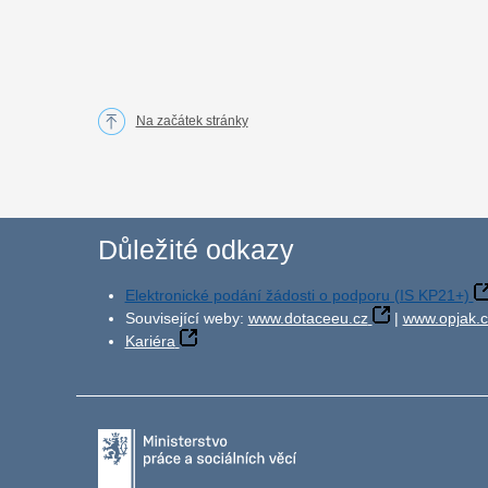
Na začátek stránky
Důležité odkazy
Elektronické podání žádosti o podporu (IS KP21+)
Související weby:
www.dotaceeu.cz
|
www.opjak.c
Kariéra