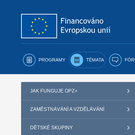
Přejít k obsahu
PROGRAMY
TÉMATA
FÓR
JAK FUNGUJE OPZ+
ZAMĚSTNÁVÁNÍ A VZDĚLÁVÁNÍ
DĚTSKÉ SKUPINY