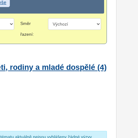
 vše
Směr
řazení:
i, rodiny a mladé dospělé (4)
 tématu aktuálně nejsou vyhlášeny žádné výzvy.