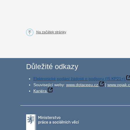
Na začátek stránky
Důležité odkazy
Elektronické podání žádosti o podporu (IS KP21+)
Související weby:
www.dotaceeu.cz
|
www.opjak.c
Kariéra