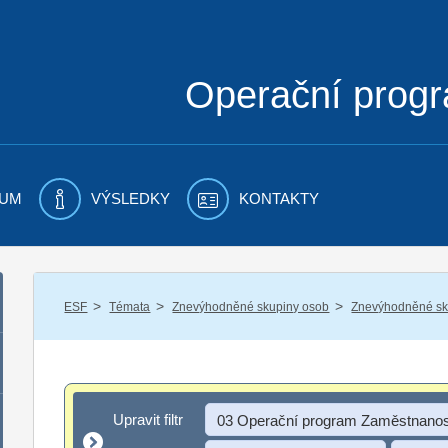
Operační prog
UM
VÝSLEDKY
KONTAKTY
/
/
/
ESF
Témata
Znevýhodněné skupiny osob
Znevýhodněné sku
Upravit filtr
Upravit filtr
03 Operační program Zaměstnanos