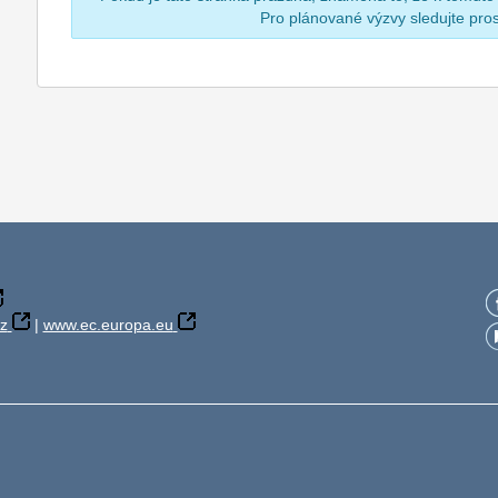
Pro plánované výzvy sledujte pr
z
|
www.ec.europa.eu