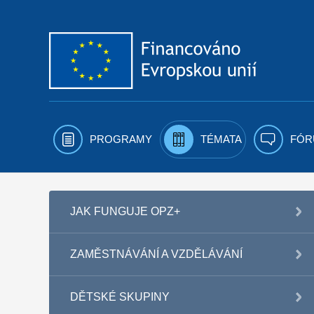
Přejít k obsahu
PROGRAMY
TÉMATA
FÓR
JAK FUNGUJE OPZ+
ZAMĚSTNÁVÁNÍ A VZDĚLÁVÁNÍ
DĚTSKÉ SKUPINY