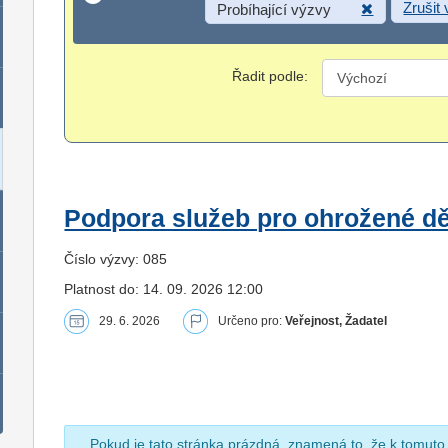
Zrušit
Probíhající výzvy
Řadit podle:
Podpora služeb pro ohrožené dět
Číslo výzvy: 085
Platnost do: 14. 09. 2026 12:00
29. 6. 2026
Určeno pro:
Veřejnost, Žadatel
Pokud je tato stránka prázdná, znamená to, že k tomuto