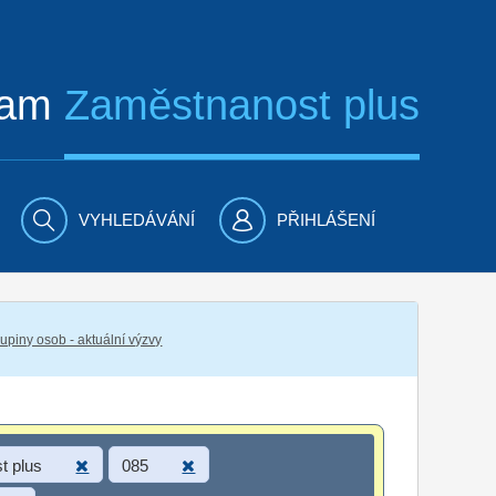
ram
Zaměstnanost plus
VYHLEDÁVÁNÍ
PŘIHLÁŠENÍ
piny osob - aktuální výzvy
t plus
085