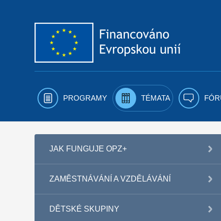
Přejít k obsahu
PROGRAMY
TÉMATA
FÓR
JAK FUNGUJE OPZ+
ZAMĚSTNÁVÁNÍ A VZDĚLÁVÁNÍ
DĚTSKÉ SKUPINY