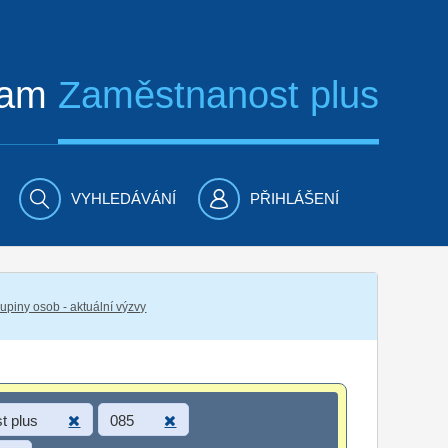
ram
Zaměstnanost plus
VYHLEDÁVÁNÍ
PŘIHLÁŠENÍ
piny osob - aktuální výzvy
t plus
085