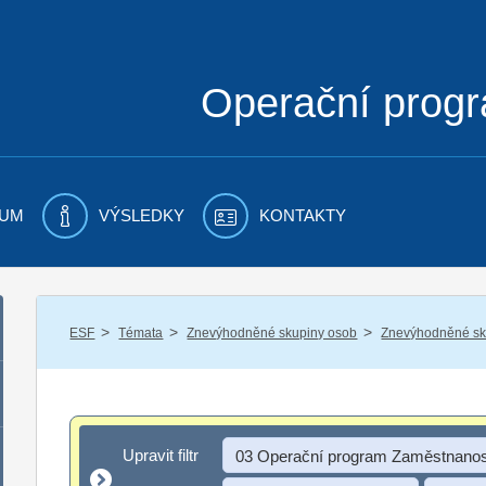
Operační prog
UM
VÝSLEDKY
KONTAKTY
/
/
/
ESF
Témata
Znevýhodněné skupiny osob
Znevýhodněné sku
Upravit filtr
Upravit filtr
03 Operační program Zaměstnanos