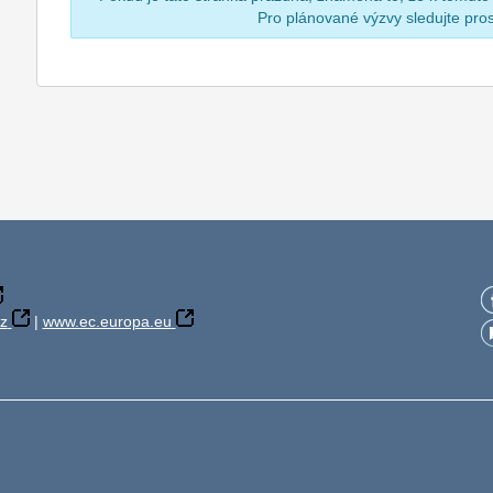
Pro plánované výzvy sledujte pr
z
|
www.ec.europa.eu