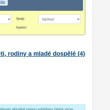
 vše
Směr
řazení:
i, rodiny a mladé dospělé (4)
 tématu aktuálně nejsou vyhlášeny žádné výzvy.