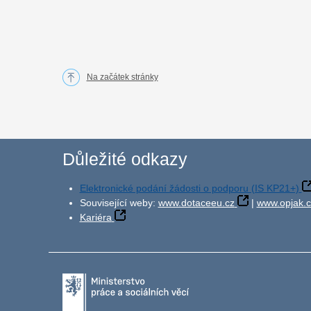
Na začátek stránky
Důležité odkazy
Elektronické podání žádosti o podporu (IS KP21+)
Související weby:
www.dotaceeu.cz
|
www.opjak.c
Kariéra