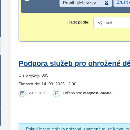
Zrušit
Probíhající výzvy
Řadit podle:
Podpora služeb pro ohrožené dět
Číslo výzvy: 085
Platnost do: 14. 09. 2026 12:00
29. 6. 2026
Určeno pro:
Veřejnost, Žadatel
Pokud je tato stránka prázdná, znamená to, že k tomuto