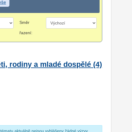
 vše
Směr
řazení:
i, rodiny a mladé dospělé (4)
 tématu aktuálně nejsou vyhlášeny žádné výzvy.