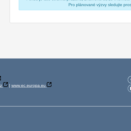
Pro plánované výzvy sledujte pr
z
|
www.ec.europa.eu