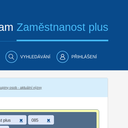
ram
Zaměstnanost plus
VYHLEDÁVÁNÍ
PŘIHLÁŠENÍ
piny osob - aktuální výzvy
t plus
085