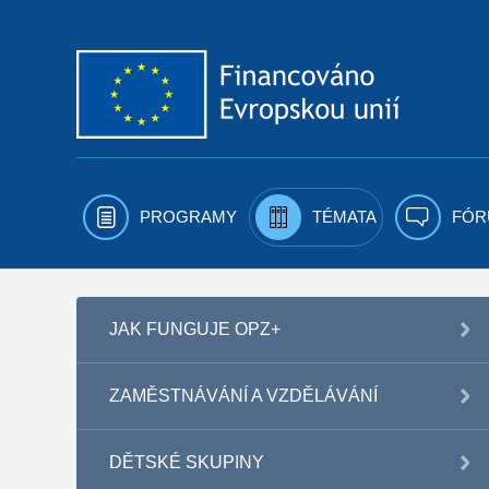
Přejít k obsahu
PROGRAMY
TÉMATA
FÓR
JAK FUNGUJE OPZ+
ZAMĚSTNÁVÁNÍ A VZDĚLÁVÁNÍ
DĚTSKÉ SKUPINY