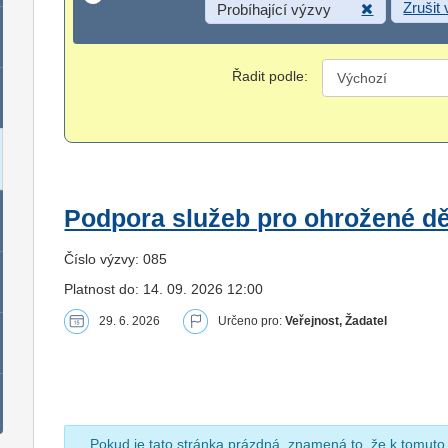
Zrušit
Probíhající výzvy
Řadit podle:
Podpora služeb pro ohrožené dět
Číslo výzvy: 085
Platnost do: 14. 09. 2026 12:00
29. 6. 2026
Určeno pro:
Veřejnost, Žadatel
Pokud je tato stránka prázdná, znamená to, že k tomuto