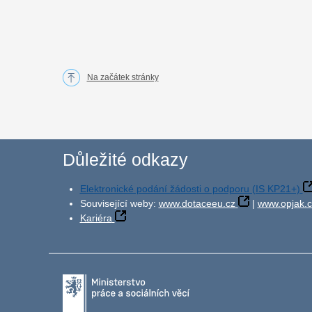
Na začátek stránky
Důležité odkazy
Elektronické podání žádosti o podporu (IS KP21+)
Související weby:
www.dotaceeu.cz
|
www.opjak.c
Kariéra