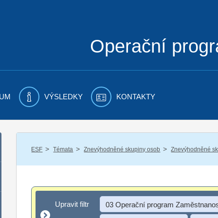
Operační prog
UM
VÝSLEDKY
KONTAKTY
/
/
/
ESF
Témata
Znevýhodněné skupiny osob
Znevýhodněné sku
Upravit filtr
Upravit filtr
03 Operační program Zaměstnanos