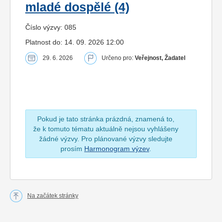
mladé dospělé (4)
Číslo výzvy: 085
Platnost do: 14. 09. 2026 12:00
29. 6. 2026
Určeno pro:
Veřejnost, Žadatel
Pokud je tato stránka prázdná, znamená to,
že k tomuto tématu aktuálně nejsou vyhlášeny
žádné výzvy. Pro plánované výzvy sledujte
prosím
Harmonogram výzev
.
Na začátek stránky