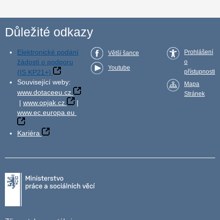
Důležité odkazy
Elektronické podání
Prohlášení
Větší šance
žádosti o podporu
o
Youtube
(IS KP21+)
přístupnosti
Související weby:
Mapa
www.dotaceeu.cz
Stránek
|
www.opjak.cz
|
www.ec.europa.eu
Kariéra