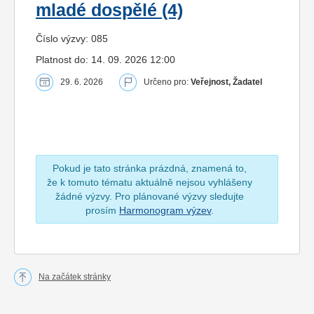
mladé dospělé (4)
Číslo výzvy: 085
Platnost do: 14. 09. 2026 12:00
29. 6. 2026
Určeno pro:
Veřejnost, Žadatel
Pokud je tato stránka prázdná, znamená to,
že k tomuto tématu aktuálně nejsou vyhlášeny
žádné výzvy. Pro plánované výzvy sledujte
prosím
Harmonogram výzev
.
Na začátek stránky