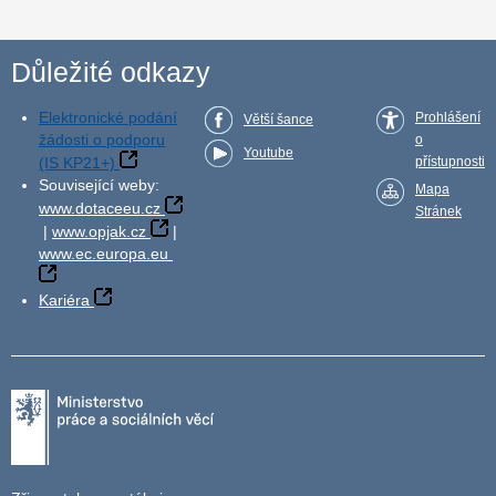
Důležité odkazy
Elektronické podání
Prohlášení
Větší šance
žádosti o podporu
o
Youtube
(IS KP21+)
přístupnosti
Související weby:
Mapa
www.dotaceeu.cz
Stránek
|
www.opjak.cz
|
www.ec.europa.eu
Kariéra