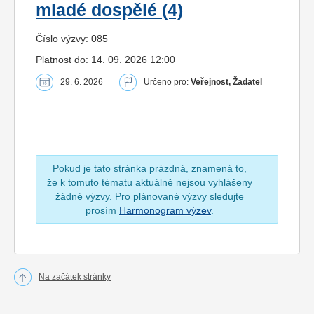
mladé dospělé (4)
Číslo výzvy: 085
Platnost do: 14. 09. 2026 12:00
29. 6. 2026
Určeno pro:
Veřejnost, Žadatel
Pokud je tato stránka prázdná, znamená to,
že k tomuto tématu aktuálně nejsou vyhlášeny
žádné výzvy. Pro plánované výzvy sledujte
prosím
Harmonogram výzev
.
Na začátek stránky