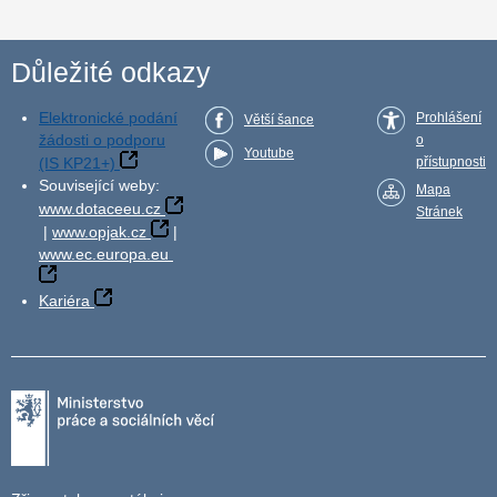
Důležité odkazy
Elektronické podání
Prohlášení
Větší šance
žádosti o podporu
o
Youtube
(IS KP21+)
přístupnosti
Související weby:
Mapa
www.dotaceeu.cz
Stránek
|
www.opjak.cz
|
www.ec.europa.eu
Kariéra