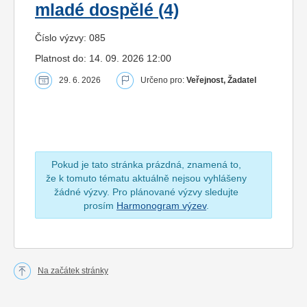
mladé dospělé (4)
Číslo výzvy: 085
Platnost do: 14. 09. 2026 12:00
29. 6. 2026
Určeno pro:
Veřejnost, Žadatel
Pokud je tato stránka prázdná, znamená to,
že k tomuto tématu aktuálně nejsou vyhlášeny
žádné výzvy. Pro plánované výzvy sledujte
prosím
Harmonogram výzev
.
Na začátek stránky