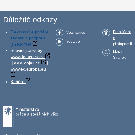
Důležité odkazy
Elektronické podání
Prohlášení
Větší šance
žádosti o podporu
o
Youtube
(IS KP21+)
přístupnosti
Související weby:
Mapa
www.dotaceeu.cz
Stránek
|
www.opjak.cz
|
www.ec.europa.eu
Kariéra