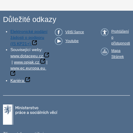
Důležité odkazy
Elektronické podání
Prohlášení
Větší šance
žádosti o podporu
o
Youtube
(IS KP21+)
přístupnosti
Související weby:
Mapa
www.dotaceeu.cz
Stránek
|
www.opjak.cz
|
www.ec.europa.eu
Kariéra