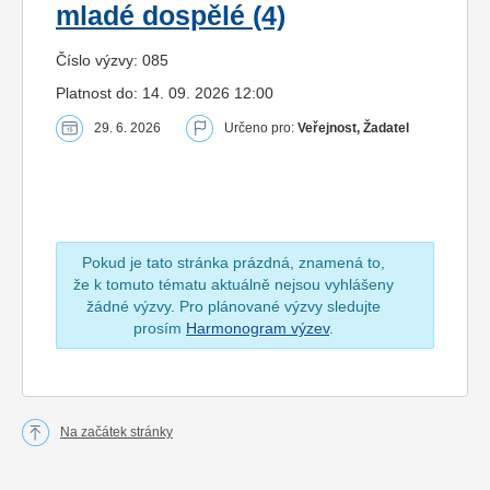
mladé dospělé (4)
Číslo výzvy: 085
Platnost do: 14. 09. 2026 12:00
29. 6. 2026
Určeno pro:
Veřejnost, Žadatel
Pokud je tato stránka prázdná, znamená to,
že k tomuto tématu aktuálně nejsou vyhlášeny
žádné výzvy. Pro plánované výzvy sledujte
prosím
Harmonogram výzev
.
Na začátek stránky