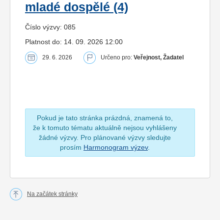
mladé dospělé (4)
Číslo výzvy: 085
Platnost do: 14. 09. 2026 12:00
29. 6. 2026
Určeno pro:
Veřejnost, Žadatel
Pokud je tato stránka prázdná, znamená to,
že k tomuto tématu aktuálně nejsou vyhlášeny
žádné výzvy. Pro plánované výzvy sledujte
prosím
Harmonogram výzev
.
Na začátek stránky