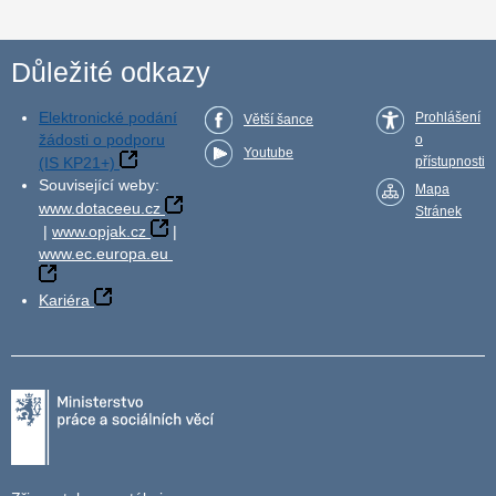
Důležité odkazy
Elektronické podání
Prohlášení
Větší šance
žádosti o podporu
o
Youtube
(IS KP21+)
přístupnosti
Související weby:
Mapa
www.dotaceeu.cz
Stránek
|
www.opjak.cz
|
www.ec.europa.eu
Kariéra