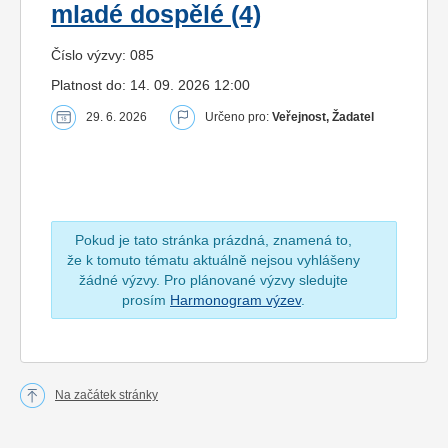
mladé dospělé (4)
Číslo výzvy: 085
Platnost do: 14. 09. 2026 12:00
29. 6. 2026
Určeno pro:
Veřejnost, Žadatel
Pokud je tato stránka prázdná, znamená to,
že k tomuto tématu aktuálně nejsou vyhlášeny
žádné výzvy. Pro plánované výzvy sledujte
prosím
Harmonogram výzev
.
Na začátek stránky