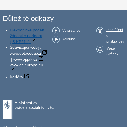
Důležité odkazy
Elektronické podání
Prohlášení
Větší šance
žádosti o podporu
o
Youtube
(IS KP21+)
přístupnosti
Související weby:
Mapa
www.dotaceeu.cz
Stránek
|
www.opjak.cz
|
www.ec.europa.eu
Kariéra