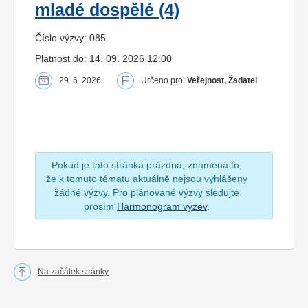
mladé dospělé (4)
Číslo výzvy: 085
Platnost do: 14. 09. 2026 12:00
29. 6. 2026
Určeno pro:
Veřejnost, Žadatel
Pokud je tato stránka prázdná, znamená to,
že k tomuto tématu aktuálně nejsou vyhlášeny
žádné výzvy. Pro plánované výzvy sledujte
prosím
Harmonogram výzev
.
Na začátek stránky