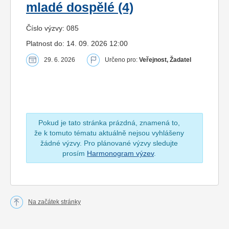
mladé dospělé (4)
Číslo výzvy: 085
Platnost do: 14. 09. 2026 12:00
29. 6. 2026
Určeno pro:
Veřejnost, Žadatel
Pokud je tato stránka prázdná, znamená to,
že k tomuto tématu aktuálně nejsou vyhlášeny
žádné výzvy. Pro plánované výzvy sledujte
prosím
Harmonogram výzev
.
Na začátek stránky