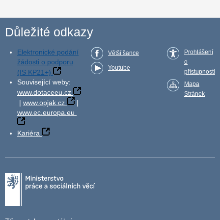
Důležité odkazy
Elektronické podání
Prohlášení
Větší šance
žádosti o podporu
o
Youtube
(IS KP21+)
přístupnosti
Související weby:
Mapa
www.dotaceeu.cz
Stránek
|
www.opjak.cz
|
www.ec.europa.eu
Kariéra