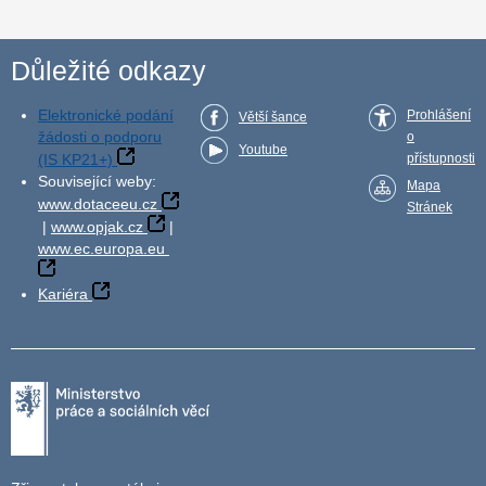
Důležité odkazy
Elektronické podání
Prohlášení
Větší šance
žádosti o podporu
o
Youtube
(IS KP21+)
přístupnosti
Související weby:
Mapa
www.dotaceeu.cz
Stránek
|
www.opjak.cz
|
www.ec.europa.eu
Kariéra