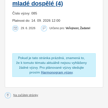
mladé dospělé (4)
Číslo výzvy: 085
Platnost do: 14. 09. 2026 12:00
29. 6. 2026
Určeno pro:
Veřejnost, Žadatel
Pokud je tato stránka prázdná, znamená to,
že k tomuto tématu aktuálně nejsou vyhlášeny
žádné výzvy. Pro plánované výzvy sledujte
prosím
Harmonogram výzev
.
Na začátek stránky