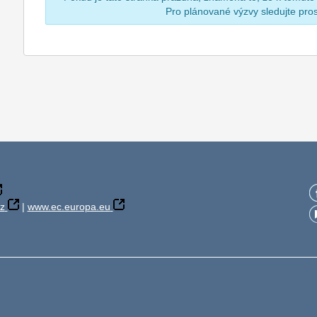
Pro plánované výzvy sledujte pr
z
|
www.ec.europa.eu