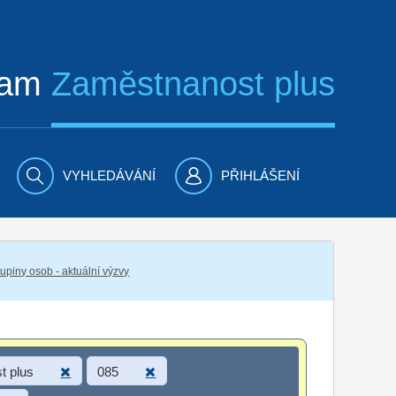
ram
Zaměstnanost plus
VYHLEDÁVÁNÍ
PŘIHLÁŠENÍ
piny osob - aktuální výzvy
t plus
085