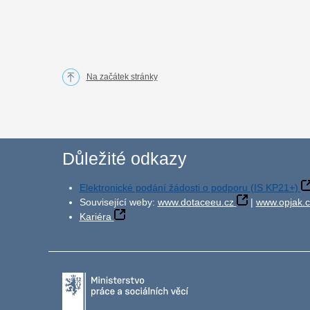
Na začátek stránky
Důležité odkazy
Elektronické podání žádosti o podporu (IS KP21+)
Související weby:
www.dotaceeu.cz
|
www.opjak.c
Kariéra