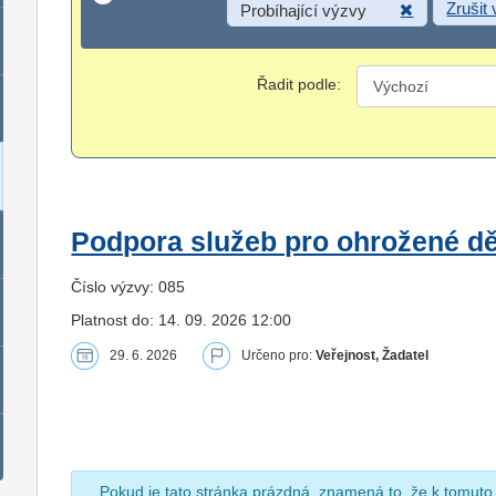
Zrušit
Probíhající výzvy
Řadit podle:
Podpora služeb pro ohrožené dět
Číslo výzvy: 085
Platnost do: 14. 09. 2026 12:00
29. 6. 2026
Určeno pro:
Veřejnost, Žadatel
Pokud je tato stránka prázdná, znamená to, že k tomuto