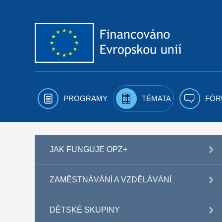
Přejít k obsahu
PROGRAMY
TÉMATA
FÓR
JAK FUNGUJE OPZ+
ZAMĚSTNÁVÁNÍ A VZDĚLÁVÁNÍ
DĚTSKÉ SKUPINY