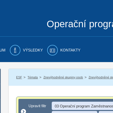
Operační prog
UM
VÝSLEDKY
KONTAKTY
/
/
/
ESF
Témata
Znevýhodněné skupiny osob
Znevýhodněné sku
Upravit filtr
Upravit filtr
03 Operační program Zaměstnanos